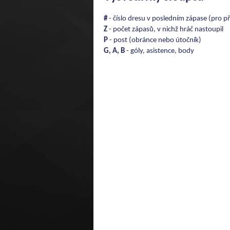
#
- číslo dresu v posledním zápase (pro př
Z
- počet zápasů, v nichž hráč nastoupil
P
- post (obránce nebo útočník)
G, A, B
- góly, asistence, body