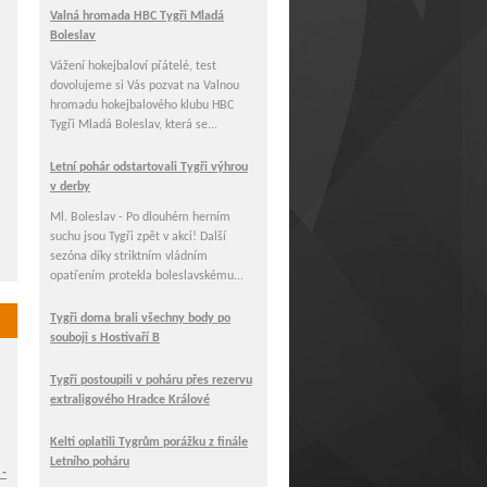
Valná hromada HBC Tygři Mladá
Boleslav
Vážení hokejbaloví přátelé, test
dovolujeme si Vás pozvat na Valnou
hromadu hokejbalového klubu HBC
Tygři Mladá Boleslav, která se...
Letní pohár odstartovali Tygři výhrou
v derby
Ml. Boleslav - Po dlouhém herním
suchu jsou Tygři zpět v akci! Další
sezóna díky striktním vládním
opatřením protekla boleslavskému...
Tygři doma brali všechny body po
souboji s Hostivaří B
Tygři postoupili v poháru přes rezervu
extraligového Hradce Králové
Kelti oplatili Tygrům porážku z finále
Letního poháru
 -