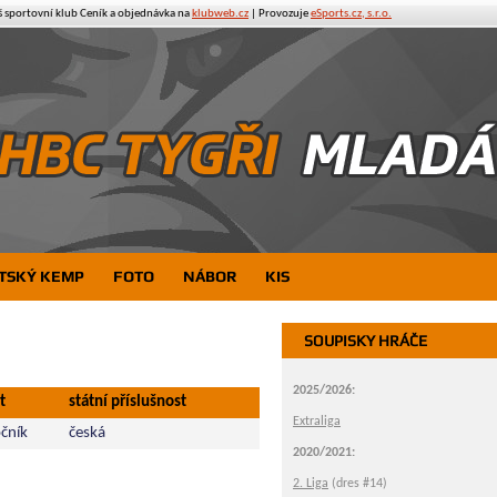
š sportovní klub
Ceník a objednávka na
klubweb.cz
| Provozuje
eSports.cz, s.r.o.
TSKÝ KEMP
FOTO
NÁBOR
KIS
SOUPISKY HRÁČE
2025/2026:
t
státní příslušnost
Extraliga
čník
česká
2020/2021:
2. Liga
(dres #14)