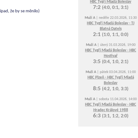
HBC Tygři Mladá Boleslav
7:2
(4:0, 0:1, 3:1)
ípad, že by se měnilo)
Muži A
| neděle 22.03.2026, 11:30
HBC Tygři Mladá Boleslav - TJ
Blatná Datels
2:1
(1:0, 1:1, 0:0)
Muži A
| úterý 31.03.2026, 19:00
HBC Tygři Mladá Boleslav - HBC
Hostivař
3:5
(0:4, 1:0, 2:1)
Muži A
| pátek 03.04.2026, 11:00
HBC Plzeň - HBC Tygři Mladá
Boleslav
8:5
(4:2, 1:0, 3:3)
Muži A
| sobota 11.04.2026, 14:00
HBC Tygři Mladá Boleslav - HBC
Hradec Králové 1988
6:3
(3:1, 1:2, 2:0)