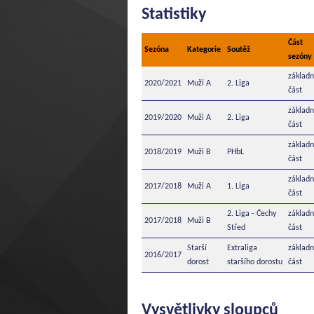
Statistiky
Část
Sezóna
Kategorie
Soutěž
sezóny
základn
2020/2021
Muži A
2. Liga
část
základn
2019/2020
Muži A
2. Liga
část
základn
2018/2019
Muži B
PHbL
část
základn
2017/2018
Muži A
1. Liga
část
2. Liga - Čechy
základn
2017/2018
Muži B
Střed
část
Starší
Extraliga
základn
2016/2017
dorost
staršího dorostu
část
Vysvětlivky sloupců