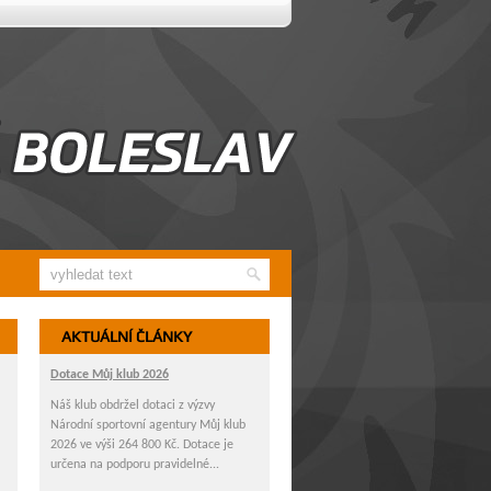
AKTUÁLNÍ ČLÁNKY
Dotace Můj klub 2026
Náš klub obdržel dotaci z výzvy
Národní sportovní agentury Můj klub
2026 ve výši 264 800 Kč. Dotace je
určena na podporu pravidelné...