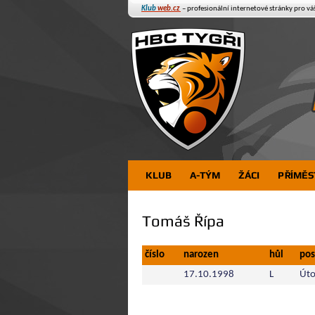
Klub
web.cz
– profesionální internetové stránky pro vá
KLUB
A-TÝM
ŽÁCI
PŘÍMĚS
Tomáš Řípa
číslo
narozen
hůl
pos
17.10.1998
L
Úto