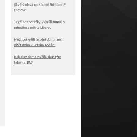
Skvělý obrat na Kladně řídili bratři
Lhotové
Tygři bez porážky vyhráli turnaj o
primátora města Liberec
Muži potvrdili letošní dominanci
vítězstvím v Letním poháru
Boleslav doma zničila třetí tým
tabulky 10:3