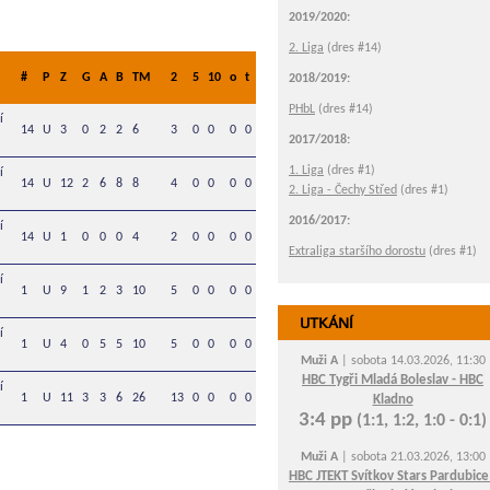
2019/2020:
2. Liga
(dres #14)
#
P
Z
G
A
B
TM
2
5
10
o
t
2018/2019:
PHbL
(dres #14)
í
14
U
3
0
2
2
6
3
0
0
0
0
2017/2018:
1. Liga
(dres #1)
í
14
U
12
2
6
8
8
4
0
0
0
0
2. Liga - Čechy Střed
(dres #1)
2016/2017:
í
14
U
1
0
0
0
4
2
0
0
0
0
Extraliga staršího dorostu
(dres #1)
í
1
U
9
1
2
3
10
5
0
0
0
0
UTKÁNÍ
í
1
U
4
0
5
5
10
5
0
0
0
0
Muži A
| sobota 14.03.2026, 11:30
HBC Tygři Mladá Boleslav - HBC
í
1
U
11
3
3
6
26
13
0
0
0
0
Kladno
3:4 pp
(1:1, 1:2, 1:0 - 0:1)
Muži A
| sobota 21.03.2026, 13:00
HBC JTEKT Svítkov Stars Pardubice