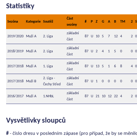
Statistiky
Část
Sezóna
Kategorie
Soutěž
#
P
Z
G
A
B
TM
2
5
sezóny
základní
2019/2020
Muži A
2. Liga
87
U
10
5
7
12
4
2
0
část
základní
2018/2019
Muži A
2. Liga
87
U
2
4
1
5
0
0
0
část
základní
2017/2018
Muži A
1. Liga
87
U
13
5
1
6
8
4
0
část
2. Liga -
základní
2017/2018
Muži B
87
U
1
0
0
0
0
0
0
Čechy Střed
část
základní
2016/2017
Muži A
1.NHbL
87
U
21
10
12
22
4
2
0
část
Vysvětlivky sloupců
#
- číslo dresu v posledním zápase (pro případ, že by se měnil