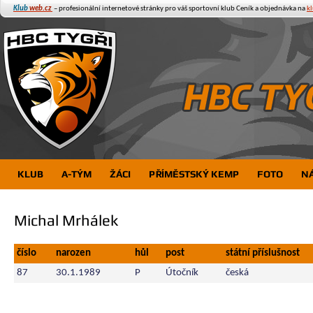
Klub
web.cz
– profesionální internetové stránky pro váš sportovní klub
Ceník a objednávka na
k
KLUB
A-TÝM
ŽÁCI
PŘÍMĚSTSKÝ KEMP
FOTO
N
Michal Mrhálek
číslo
narozen
hůl
post
státní příslušnost
87
30.1.1989
P
Útočník
česká