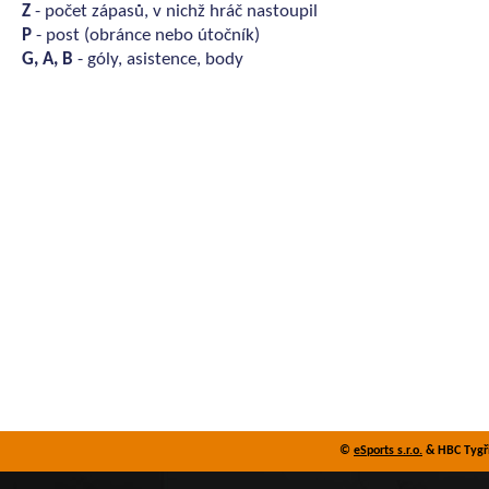
Z
- počet zápasů, v nichž hráč nastoupil
P
- post (obránce nebo útočník)
G, A, B
- góly, asistence, body
©
eSports s.r.o.
& HBC Tygři