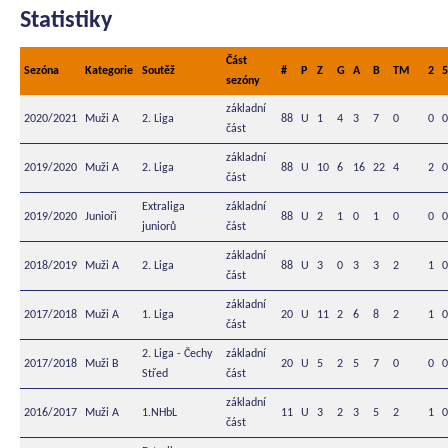
Statistiky
Část
Sezóna
Kategorie
Soutěž
#
P
Z
G
A
B
TM
2
5
sezóny
základní
2020/2021
Muži A
2. Liga
88
U
1
4
3
7
0
0
0
část
základní
2019/2020
Muži A
2. Liga
88
U
10
6
16
22
4
2
0
část
Extraliga
základní
2019/2020
Junioři
88
U
2
1
0
1
0
0
0
juniorů
část
základní
2018/2019
Muži A
2. Liga
88
U
3
0
3
3
2
1
0
část
základní
2017/2018
Muži A
1. Liga
20
U
11
2
6
8
2
1
0
část
2. Liga - Čechy
základní
2017/2018
Muži B
20
U
5
2
5
7
0
0
0
Střed
část
základní
2016/2017
Muži A
1.NHbL
11
U
3
2
3
5
2
1
0
část