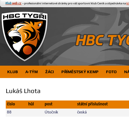
Klub
web.cz
– profesionální internetové stránky pro váš sportovní klub
Ceník a objednávka na
k
KLUB
A-TÝM
ŽÁCI
PŘÍMĚSTSKÝ KEMP
FOTO
N
Lukáš Lhota
číslo
hůl
post
státní příslušnost
88
Útočník
česká