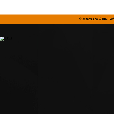
©
eSports s.r.o.
& HBC Tygři