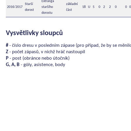
Extraliga
Starší
základní
2016/2017
staršího
18
U
5
0
2
2
0
0
0
dorost
část
dorostu
Vysvětlivky sloupců
#
- číslo dresu v posledním zápase (pro případ, že by se měnil
Z
- počet zápasů, v nichž hráč nastoupil
P
- post (obránce nebo útočník)
G, A, B
- góly, asistence, body