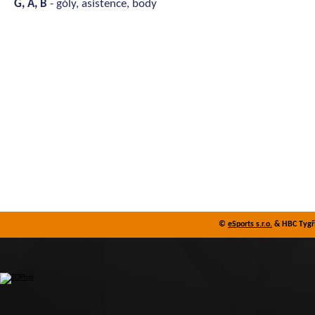
G, A, B
- góly, asistence, body
©
eSports s.r.o.
& HBC Tygři