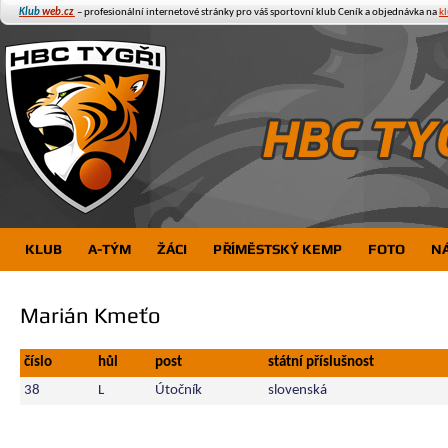
Klub
web.cz
– profesionální internetové stránky pro váš sportovní klub
Ceník a objednávka na
k
KLUB
A-TÝM
ŽÁCI
PŘÍMĚSTSKÝ KEMP
FOTO
N
Marián Kmeťo
číslo
hůl
post
státní příslušnost
38
L
Útočník
slovenská