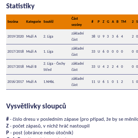
Statistiky
Část
Sezóna
Kategorie
Soutěž
#
P
Z
G
A
B
TM
2
5
sezóny
základní
2019/2020
Muži A
2. Liga
38
U
9
3
3
6
4
2
0
část
základní
2017/2018
Muži A
1. Liga
33
U
6
0
0
0
0
0
0
část
2. Liga - Čechy
základní
2017/2018
Muži B
33
U
4
2
2
4
0
0
0
Střed
část
základní
2016/2017
Muži A
1.NHbL
11
U
6
1
0
1
2
1
0
část
Vysvětlivky sloupců
#
- číslo dresu v posledním zápase (pro případ, že by se měnil
Z
- počet zápasů, v nichž hráč nastoupil
P
- post (obránce nebo útočník)