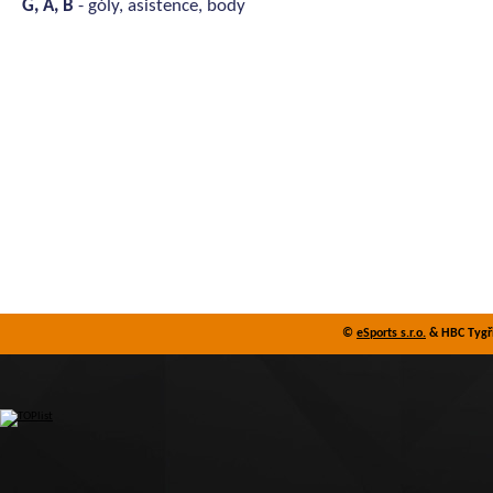
G, A, B
- góly, asistence, body
©
eSports s.r.o.
& HBC Tygři