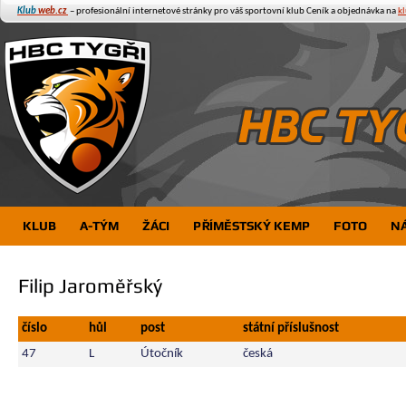
Klub
web.cz
– profesionální internetové stránky pro váš sportovní klub
Ceník a objednávka na
k
KLUB
A-TÝM
ŽÁCI
PŘÍMĚSTSKÝ KEMP
FOTO
N
Filip Jaroměřský
číslo
hůl
post
státní příslušnost
47
L
Útočník
česká