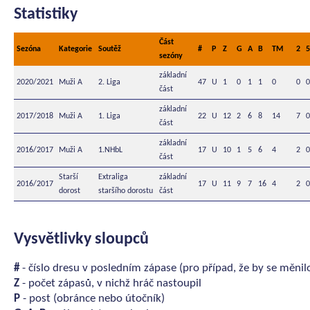
Statistiky
Část
Sezóna
Kategorie
Soutěž
#
P
Z
G
A
B
TM
2
5
sezóny
základní
2020/2021
Muži A
2. Liga
47
U
1
0
1
1
0
0
0
část
základní
2017/2018
Muži A
1. Liga
22
U
12
2
6
8
14
7
0
část
základní
2016/2017
Muži A
1.NHbL
17
U
10
1
5
6
4
2
0
část
Starší
Extraliga
základní
2016/2017
17
U
11
9
7
16
4
2
0
dorost
staršího dorostu
část
Vysvětlivky sloupců
#
- číslo dresu v posledním zápase (pro případ, že by se měnil
Z
- počet zápasů, v nichž hráč nastoupil
P
- post (obránce nebo útočník)