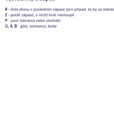
#
- číslo dresu v posledním zápase (pro případ, že by se měnil
Z
- počet zápasů, v nichž hráč nastoupil
P
- post (obránce nebo útočník)
G, A, B
- góly, asistence, body