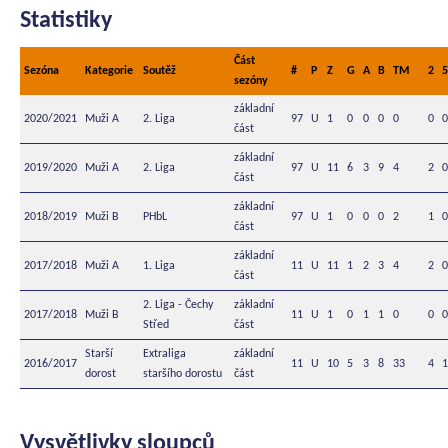
Statistiky
Část
Sezóna
Kategorie
Soutěž
#
P
Z
G
A
B
TM
2
5
sezóny
základní
2020/2021
Muži A
2. Liga
97
U
1
0
0
0
0
0
0
část
základní
2019/2020
Muži A
2. Liga
97
U
11
6
3
9
4
2
0
část
základní
2018/2019
Muži B
PHbL
97
U
1
0
0
0
2
1
0
část
základní
2017/2018
Muži A
1. Liga
11
U
11
1
2
3
4
2
0
část
2. Liga - Čechy
základní
2017/2018
Muži B
11
U
1
0
1
1
0
0
0
Střed
část
Starší
Extraliga
základní
2016/2017
11
U
10
5
3
8
33
4
1
dorost
staršího dorostu
část
Vysvětlivky sloupců