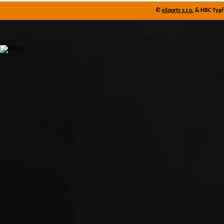
©
eSports s.r.o.
& HBC Tygři