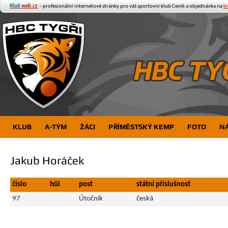
Klub
web.cz
– profesionální internetové stránky pro váš sportovní klub
Ceník a objednávka na
k
KLUB
A-TÝM
ŽÁCI
PŘÍMĚSTSKÝ KEMP
FOTO
N
Jakub Horáček
číslo
hůl
post
státní příslušnost
97
Útočník
česká