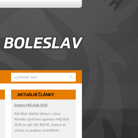
AKTUÁLNÍ ČLÁNKY
Dotace Můj klub 2026
Náš klub obdržel dotaci z výzvy
Národní sportovní agentury Můj klub
2026 ve výši 264 800 Kč. Dotace je
určena na podporu pravidelné...