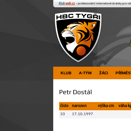
Klub
web.cz
– profesionální internetové stránky pro vá
KLUB
A-TÝM
ŽÁCI
PŘÍMĚS
Petr Dostál
číslo
narozen
výška cm
váha k
33
17.10.1997