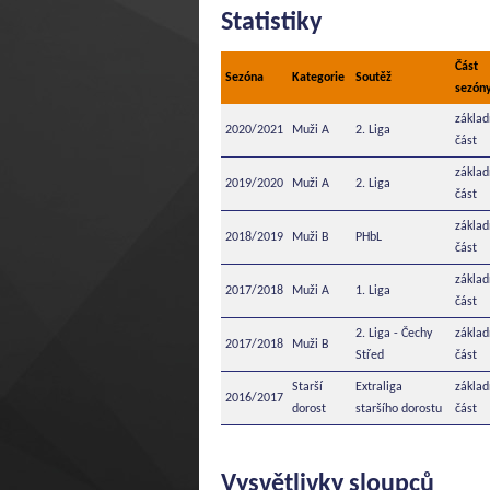
Statistiky
Část
Sezóna
Kategorie
Soutěž
sezón
základ
2020/2021
Muži A
2. Liga
část
základ
2019/2020
Muži A
2. Liga
část
základ
2018/2019
Muži B
PHbL
část
základ
2017/2018
Muži A
1. Liga
část
2. Liga - Čechy
základ
2017/2018
Muži B
Střed
část
Starší
Extraliga
základ
2016/2017
dorost
staršího dorostu
část
Vysvětlivky sloupců