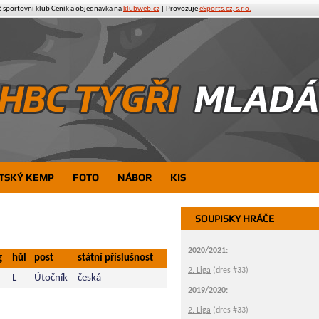
š sportovní klub
Ceník a objednávka na
klubweb.cz
| Provozuje
eSports.cz, s.r.o.
TSKÝ KEMP
FOTO
NÁBOR
KIS
SOUPISKY HRÁČE
2020/2021:
g
hůl
post
státní příslušnost
2. Liga
(dres #33)
L
Útočník
česká
2019/2020:
2. Liga
(dres #33)