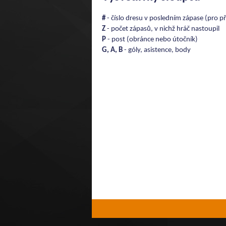
#
- číslo dresu v posledním zápase (pro př
Z
- počet zápasů, v nichž hráč nastoupil
P
- post (obránce nebo útočník)
G, A, B
- góly, asistence, body