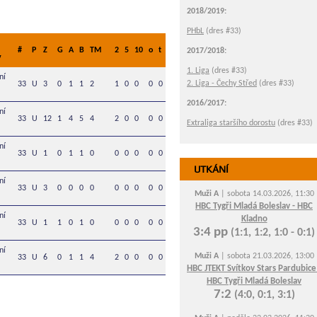
2018/2019:
PHbL
(dres #33)
#
P
Z
G
A
B
TM
2
5
10
o
t
2017/2018:
y
1. Liga
(dres #33)
ní
2. Liga - Čechy Střed
(dres #33)
33
U
3
0
1
1
2
1
0
0
0
0
2016/2017:
ní
33
U
12
1
4
5
4
2
0
0
0
0
Extraliga staršího dorostu
(dres #33)
ní
33
U
1
0
1
1
0
0
0
0
0
0
UTKÁNÍ
ní
33
U
3
0
0
0
0
0
0
0
0
0
Muži A
| sobota 14.03.2026, 11:30
HBC Tygři Mladá Boleslav - HBC
ní
Kladno
33
U
1
1
0
1
0
0
0
0
0
0
3:4 pp
(1:1, 1:2, 1:0 - 0:1)
ní
Muži A
| sobota 21.03.2026, 13:00
33
U
6
0
1
1
4
2
0
0
0
0
HBC JTEKT Svítkov Stars Pardubice
HBC Tygři Mladá Boleslav
7:2
(4:0, 0:1, 3:1)