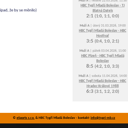
Muži A
| neděle 22.03.2026, 11:30
HBC Tygři Mladá Boleslav - TJ
ípad, že by se měnilo)
Blatná Datels
2:1
(1:0, 1:1, 0:0)
Muži A
| úterý 31.03.2026, 19:00
HBC Tygři Mladá Boleslav - HBC
Hostivař
3:5
(0:4, 1:0, 2:1)
Muži A
| pátek 03.04.2026, 11:00
HBC Plzeň - HBC Tygři Mladá
Boleslav
8:5
(4:2, 1:0, 3:3)
Muži A
| sobota 11.04.2026, 14:00
HBC Tygři Mladá Boleslav - HBC
Hradec Králové 1988
6:3
(3:1, 1:2, 2:0)
©
eSports s.r.o.
& HBC Tygři Mladá Boleslav - kontakt:
info@tygri-mb.cz