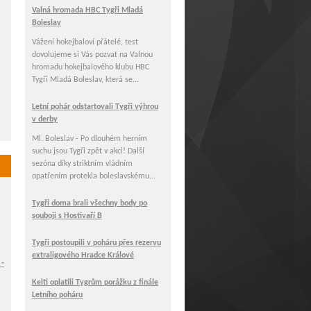
Valná hromada HBC Tygři Mladá
Boleslav
Vážení hokejbaloví přátelé, test
dovolujeme si Vás pozvat na Valnou
hromadu hokejbalového klubu HBC
Tygři Mladá Boleslav, která se...
Letní pohár odstartovali Tygři výhrou
v derby
Ml. Boleslav - Po dlouhém herním
suchu jsou Tygři zpět v akci! Další
sezóna díky striktním vládním
opatřením protekla boleslavskému...
Tygři doma brali všechny body po
souboji s Hostivaří B
Tygři postoupili v poháru přes rezervu
extraligového Hradce Králové
 -
Kelti oplatili Tygrům porážku z finále
Letního poháru