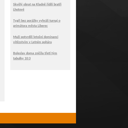
Skvělý obrat na Kladně řídili bratři
Lhotové
Tygři bez porážky vyhráli turnaj o
primátora města Liberec
Muži potvrdili letošní dominanci
vítězstvím v Letním poháru
Boleslav doma zničila třetí tým
tabulky 10:3