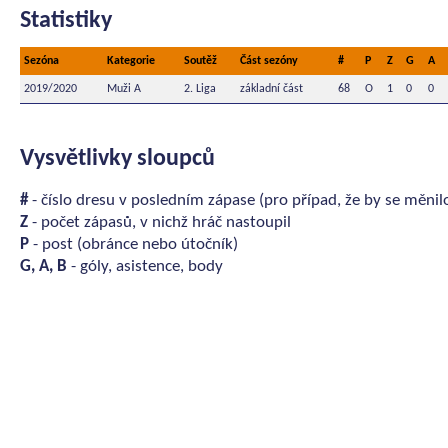
Statistiky
Sezóna
Kategorie
Soutěž
Část sezóny
#
P
Z
G
A
2019/2020
Muži A
2. Liga
základní část
68
O
1
0
0
Vysvětlivky sloupců
#
- číslo dresu v posledním zápase (pro případ, že by se měnil
Z
- počet zápasů, v nichž hráč nastoupil
P
- post (obránce nebo útočník)
G, A, B
- góly, asistence, body