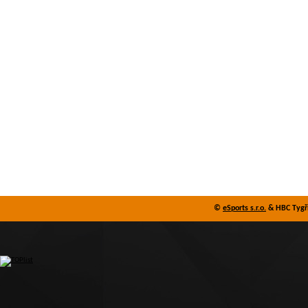
©
eSports s.r.o.
& HBC Tygři