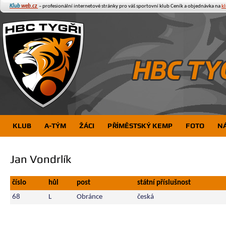
Klub
web.cz
– profesionální internetové stránky pro váš sportovní klub
Ceník a objednávka na
k
KLUB
A-TÝM
ŽÁCI
PŘÍMĚSTSKÝ KEMP
FOTO
N
Jan Vondrlík
číslo
hůl
post
státní příslušnost
68
L
Obránce
česká