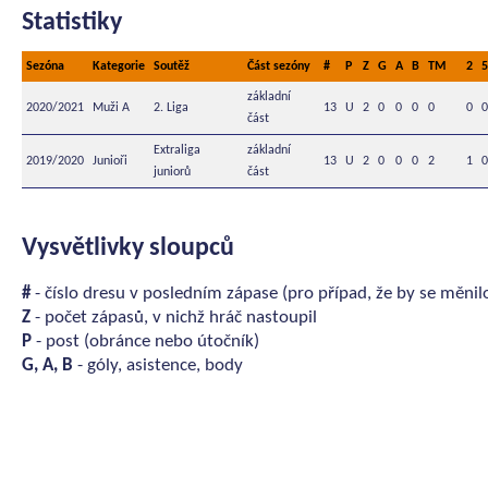
Statistiky
Sezóna
Kategorie
Soutěž
Část sezóny
#
P
Z
G
A
B
TM
2
5
základní
2020/2021
Muži A
2. Liga
13
U
2
0
0
0
0
0
0
část
Extraliga
základní
2019/2020
Junioři
13
U
2
0
0
0
2
1
0
juniorů
část
Vysvětlivky sloupců
#
- číslo dresu v posledním zápase (pro případ, že by se měnil
Z
- počet zápasů, v nichž hráč nastoupil
P
- post (obránce nebo útočník)
G, A, B
- góly, asistence, body