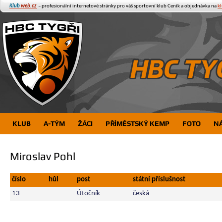
Klub
web.cz
– profesionální internetové stránky pro váš sportovní klub
Ceník a objednávka na
k
KLUB
A-TÝM
ŽÁCI
PŘÍMĚSTSKÝ KEMP
FOTO
N
Miroslav Pohl
číslo
hůl
post
státní příslušnost
13
Útočník
česká