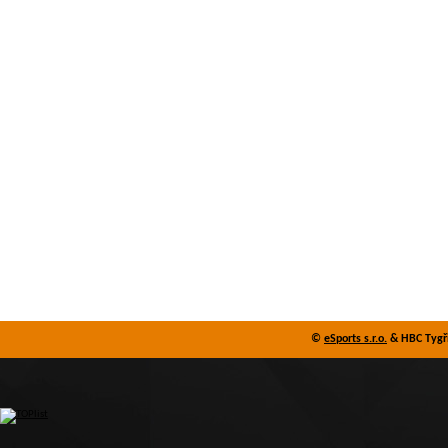
©
eSports s.r.o.
& HBC Tygři