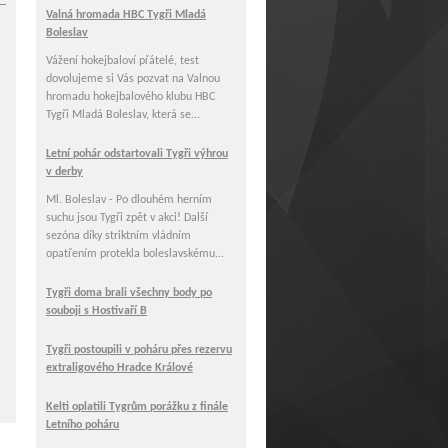
Valná hromada HBC Tygři Mladá
Boleslav
Vážení hokejbaloví přátelé, test
dovolujeme si Vás pozvat na Valnou
hromadu hokejbalového klubu HBC
Tygři Mladá Boleslav, která se...
Letní pohár odstartovali Tygři výhrou
v derby
Ml. Boleslav - Po dlouhém herním
suchu jsou Tygři zpět v akci! Další
sezóna díky striktním vládním
opatřením protekla boleslavskému...
Tygři doma brali všechny body po
souboji s Hostivaří B
Tygři postoupili v poháru přes rezervu
extraligového Hradce Králové
Kelti oplatili Tygrům porážku z finále
Letního poháru