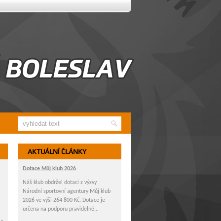
AKTUÁLNÍ ČLÁNKY
Dotace Můj klub 2026
Náš klub obdržel dotaci z výzvy
Národní sportovní agentury Můj klub
2026 ve výši 264 800 Kč. Dotace je
určena na podporu pravidelné...
 -