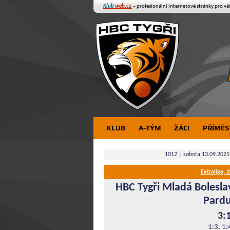
Klub
web.cz
– profesionální internetové stránky pro vá
KLUB
A-TÝM
ŽÁCI
PŘÍMĚS
1012 | sobota 13.09.2025
Extraliga, 
HBC Tygři Mladá Bolesla
Pardu
3:
1:3, 1: