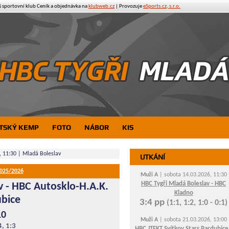
š sportovní klub
Ceník a objednávka na
klubweb.cz
| Provozuje
eSports.cz, s.r.o.
TSKÝ KEMP
FOTO
NÁBOR
KIS
, 11:30 |
Mladá Boleslav
UTKÁNÍ
2025/2026
Muži A
| sobota 14.03.2026, 11:30
HBC Tygři Mladá Boleslav - HBC
v
-
HBC Autosklo-H.A.K.
Kladno
bice
3:4 pp
(1:1, 1:2, 1:0 - 0:1)
10
Muži A
| sobota 21.03.2026, 13:00
4, 1:3
HBC JTEKT Svítkov Stars Pardubice