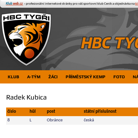
Klub
web.cz
– profesionální internetové stránky pro váš sportovní klub
Ceník a objednávka na
k
KLUB
A-TÝM
ŽÁCI
PŘÍMĚSTSKÝ KEMP
FOTO
N
Radek Kubica
číslo
hůl
post
státní příslušnost
8
L
Obránce
česká