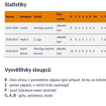
Statistiky
Část
Sezóna
Kategorie
Soutěž
#
P
Z
G
A
B
TM
2
5
sezóny
základní
2019/2020
Junioři
Extraliga juniorů
8
O
2
0
0
0
0
0
0
část
základní
2018/2019
Muži A
2. Liga
8
O
1
0
1
1
2
1
0
část
Starší
Extraliga staršího
základní
2016/2017
16
O
2
0
0
0
0
0
0
dorost
dorostu
část
Vysvětlivky sloupců
#
- číslo dresu v posledním zápase (pro případ, že by se měnil
Z
- počet zápasů, v nichž hráč nastoupil
P
- post (obránce nebo útočník)
G, A, B
- góly, asistence, body