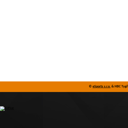
©
eSports s.r.o.
& HBC Tygři