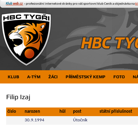
Klub
web.cz
– profesionální internetové stránky pro váš sportovní klub
Ceník a objednávka na
k
KLUB
A-TÝM
ŽÁCI
PŘÍMĚSTSKÝ KEMP
FOTO
N
Filip Izaj
číslo
narozen
hůl
post
státní příslušnost
30.9.1994
Útočník