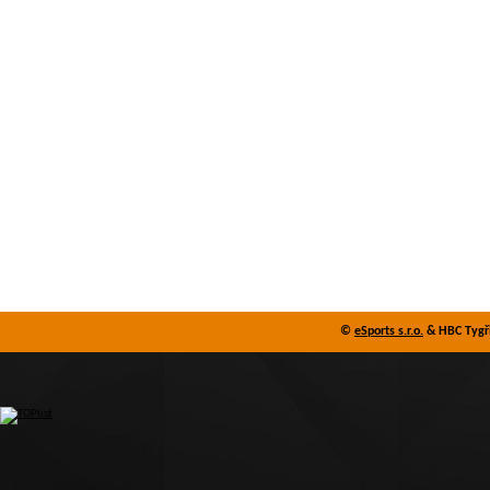
©
eSports s.r.o.
& HBC Tygři