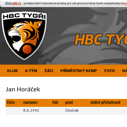
Klub
web.cz
– profesionální internetové stránky pro váš sportovní klub
Ceník a objednávka na
k
KLUB
A-TÝM
ŽÁCI
PŘÍMĚSTSKÝ KEMP
FOTO
N
Jan Horáček
číslo
narozen
hůl
post
státní příslušnost
8.6.1992
Útočník