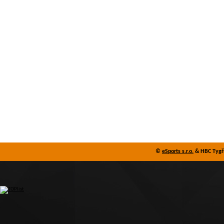
©
eSports s.r.o.
& HBC Tygři