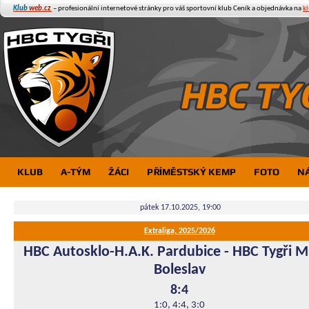
Klub
web.cz
– profesionální internetové stránky pro váš sportovní klub
Ceník a objednávka na
k
KLUB
A-TÝM
ŽÁCI
PŘÍMĚSTSKÝ KEMP
FOTO
N
pátek 17.10.2025, 19:00
Extraliga, 2025/2026
HBC Autosklo-H.A.K. Pardubice
-
HBC Tygři M
Boleslav
8:4
1:0, 4:4, 3:0