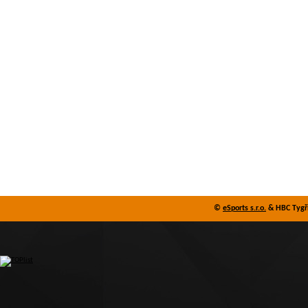
©
eSports s.r.o.
& HBC Tygři